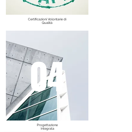
Certificazioni Volontarie di
Qualità
04
Progettazione
Integrata